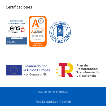
Certificaciones
@
2026
Marca Franca SL
Web Design&Dev
Ariseweb