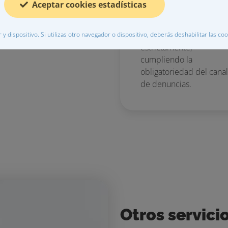
Aceptar cookies estadísticas
Cumplimiento
normativo
Sigue la normativa en vi
y dispositivo. Si utilizas otro navegador o dispositivo, deberás deshabilitar las c
estrictamente,
cumpliendo la
obligatoriedad del canal
de denuncias.
Otros servici