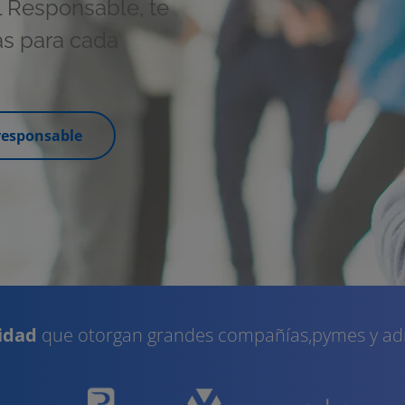
l Responsable, te
as para cada
responsable
lidad
que otorgan grandes compañías,pymes y adm