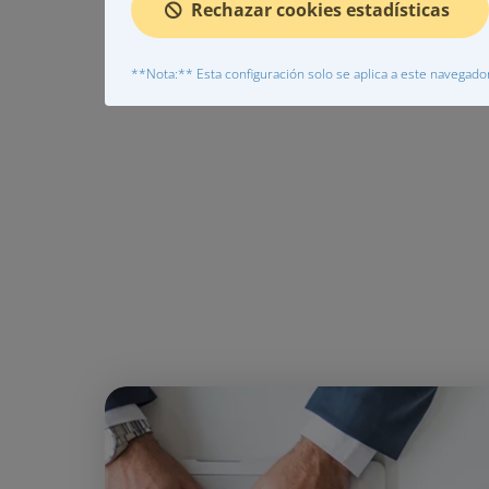
Rechazar cookies estadísticas
Saber más
**Nota:** Esta configuración solo se aplica a este navegador 