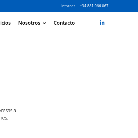
Intranet
+34 881 066 067
icios
Nosotros
Contacto
resas a
nes.